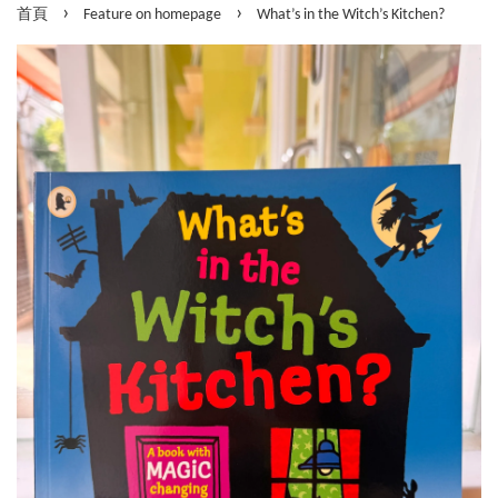
›
›
首頁
Feature on homepage
What’s in the Witch’s Kitchen?