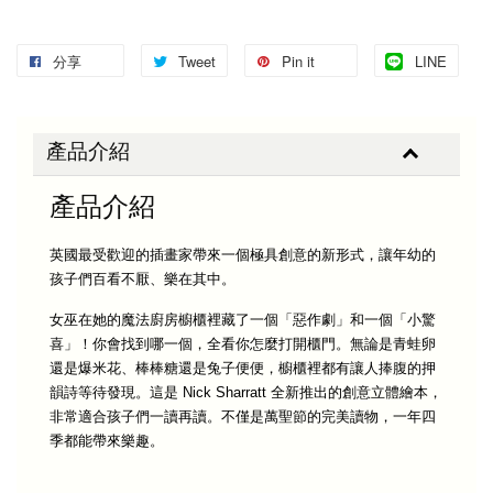
分享
Tweet
Pin it
LINE
產品介紹
產品介紹
英國最受歡迎的插畫家帶來一個極具創意的新形式，讓年幼的
孩子們百看不厭、樂在其中。
女巫在她的魔法廚房櫥櫃裡藏了一個「惡作劇」和一個「小驚
喜」！你會找到哪一個，全看你怎麼打開櫃門。無論是青蛙卵
還是爆米花、棒棒糖還是兔子便便，櫥櫃裡都有讓人捧腹的押
韻詩等待發現。這是 Nick Sharratt 全新推出的創意立體繪本，
非常適合孩子們一讀再讀。不僅是萬聖節的完美讀物，一年四
季都能帶來樂趣。