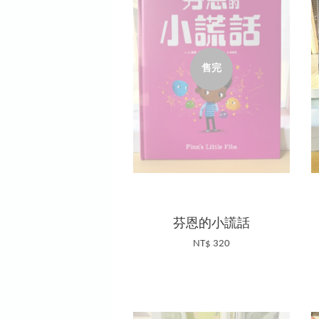
售完
芬恩的小謊話
NT$ 320